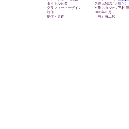
タイトル音楽
久保比呂誌 / 大町たけ
グラフィックデザイン
MJKスタジオ / 三村 淳
制作
2006年10月
制作・著作
（有）海工房