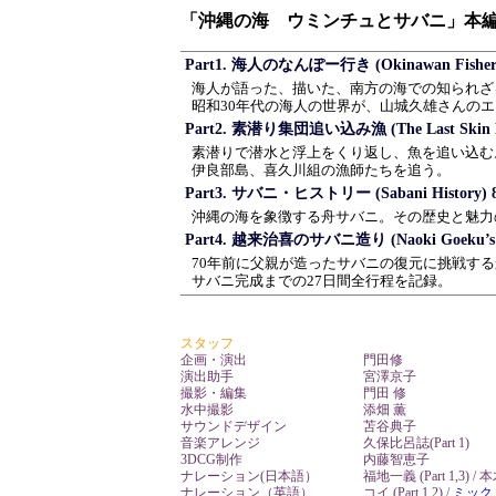
「沖縄の海 ウミンチュとサバニ」本
Part1. 海人のなんぽー行き (Okinawan Fishermen
海人が語った、描いた、南方の海での知られざ
昭和30年代の海人の世界が、山城久雄さんの
Part2. 素潜り集団追い込み漁 (The Last Skin Dive
素潜りで潜水と浮上をくり返し、魚を追い込む
伊良部島、喜久川組の漁師たちを追う。
Part3. サバニ・ヒストリー (Sabani History)
沖縄の海を象徴する舟サバニ。その歴史と魅力
Part4. 越来治喜のサバニ造り (Naoki Goeku’s Sa
70年前に父親が造ったサバニの復元に挑戦する
サバニ完成までの27日間全行程を記録。
スタッフ
企画・演出
門田修
演出助手
宮澤京子
撮影・編集
門田 修
水中撮影
添畑 薫
サウンドデザイン
苫谷典子
音楽アレンジ
久保比呂誌(Part 1)
3DCG制作
内藤智恵子
ナレーション(日本語）
福地一義 (Part 1,3) / 本
ナレーション（英語）
コイ (Part 1,2) /
ミック