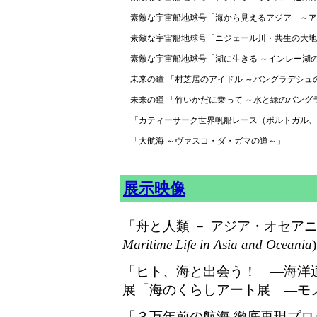
素敵な宇宙船地球号「海から見えるアジア ～ア
素敵な宇宙船地球号「ニジェール川・共生の大地
素敵な宇宙船地球号「湖に生きる ～インレー湖
未来の瞳 「村芝居のアイドル ～バングラデシ
未来の瞳 「竹いかだに乗って ～水と緑のバン
「カティーサーク世界帆船レース（ポルトガル、
「大航海 ～ヴァスコ・ダ・ガマの道～」
展示映像
「舟と人類 － アジア・オセア
Maritime Life in Asia and Oceania
「ヒト、海と出会う！ ―海洋
展「海のくらしアート展 ―モ
「３万年前の航海 徹底再現プロ