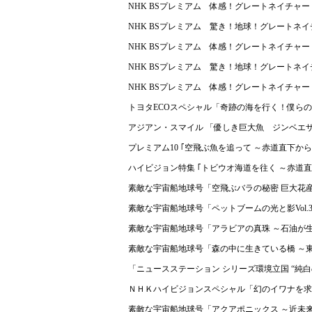
NHK BSプレミアム 体感！グレートネイチャ
NHK BSプレミアム 驚き！地球！グレートネ
NHK BSプレミアム 体感！グレートネイチャー
NHK BSプレミアム 驚き！地球！グレート
NHK BSプレミアム 体感！グレートネイチャ
トヨタECOスペシャル「奇跡の海を行く！僕ら
アジアン・スマイル 「優しき巨大魚 ジンベエ
プレミアム10 ｢空飛ぶ魚を追って ～赤道直下から日
ハイビジョン特集 ｢トビウオ海道を往く ～赤道直下
素敵な宇宙船地球号「空飛ぶバラの秘密 巨大花
素敵な宇宙船地球号「ペットブームの光と影Vol
素敵な宇宙船地球号「アラビアの真珠 ～石油が
素敵な宇宙船地球号「森の中に生きている橋 ～
「ニュースステーション シリーズ環境立国 “純
ＮＨＫハイビジョンスペシャル「幻のイワナを求
素敵な宇宙船地球号「アクアポニックス ～近未来