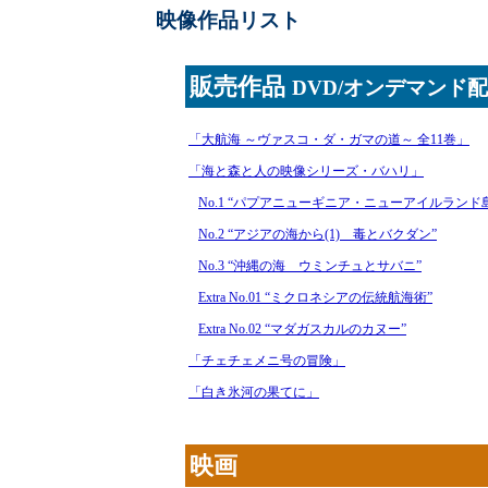
映像作品リスト
販売作品
DVD/オンデマンド
「大航海 ～ヴァスコ・ダ・ガマの道～ 全11巻」
「海と森と人の映像シリーズ・バハリ」
No.1 “パプアニューギニア・ニューアイルランド
No.2 “アジアの海から(1) 毒とバクダン”
No.3 “沖縄の海 ウミンチュとサバニ”
Extra No.01 “ミクロネシアの伝統航海術”
Extra No.02 “マダガスカルのカヌー”
「チェチェメニ号の冒険」
「白き氷河の果てに」
映画